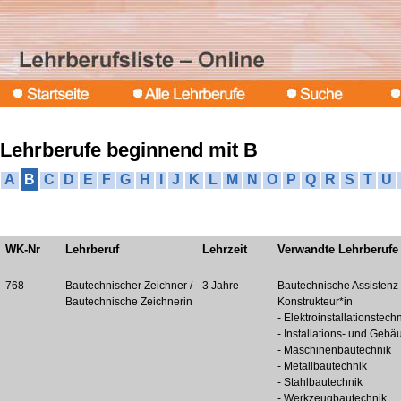
Lehrberufe beginnend mit B
A
B
C
D
E
F
G
H
I
J
K
L
M
N
O
P
Q
R
S
T
U
WK-Nr
Lehrberuf
Lehrzeit
Verwandte Lehrberufe
768
Bautechnischer Zeichner /
3 Jahre
Bautechnische Assistenz
Bautechnische Zeichnerin
Konstrukteur*in
- Elektroinstallationstech
- Installations- und Gebä
- Maschinenbautechnik
- Metallbautechnik
- Stahlbautechnik
- Werkzeugbautechnik