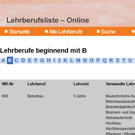
Lehrberufe beginnend mit B
A
B
C
D
E
F
G
H
I
J
K
L
M
N
O
P
Q
R
S
T
U
WK-Nr
Lehrberuf
Lehrzeit
Verwandte Lehr
893
Betonbau
3 Jahre
Bautechnische As
Betonbauspezialis
Betonfertigteiltec
Brunnen- und Gr
Gleisbautechnik
Hochbau
Hochbauspezialis
Pflasterer / Pflast