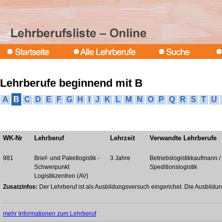
Lehrberufe beginnend mit B
A
B
C
D
E
F
G
H
I
J
K
L
M
N
O
P
Q
R
S
T
U
WK-Nr
Lehrberuf
Lehrzeit
Verwandte Lehrberufe
981
Brief- und Paketlogistik -
3 Jahre
Betriebslogistikkaufmann / 
Schwerpunkt
Speditionslogistik
Logistikzentren (AV)
Zusatzinfos:
Der Lehrberuf ist als Ausbildungsversuch eingerichet. Die Ausbil
mehr Informationen zum Lehrberuf