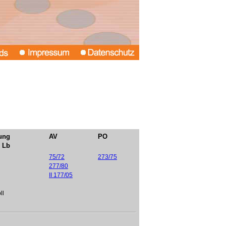
ung
AV
PO
. Lb
75/72
273/75
277/80
II 177/05
ll