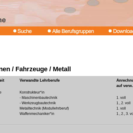
en / Fahrzeuge / Metall
eit
Verwandte Lehrberufe
Anrechn
auf verw
e
Konstrukteur*in
- Maschinenbautechnik
1. voll
- Werkzeugbautechnik
1., 2. voll
Metalltechnik (Modullehrberuf)
1. voll
Waffenmechaniker*in
1., 2., 3. vo