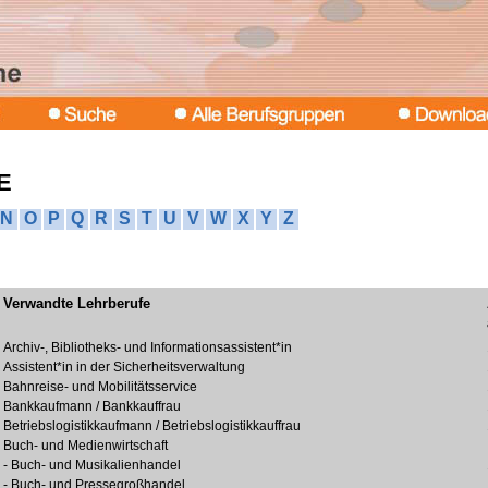
E
N
O
P
Q
R
S
T
U
V
W
X
Y
Z
Verwandte Lehrberufe
Archiv-, Bibliotheks- und Informationsassistent*in
Assistent*in in der Sicherheitsverwaltung
Bahnreise- und Mobilitätsservice
Bankkaufmann / Bankkauffrau
Betriebslogistikkaufmann / Betriebslogistikkauffrau
Buch- und Medienwirtschaft
- Buch- und Musikalienhandel
- Buch- und Pressegroßhandel