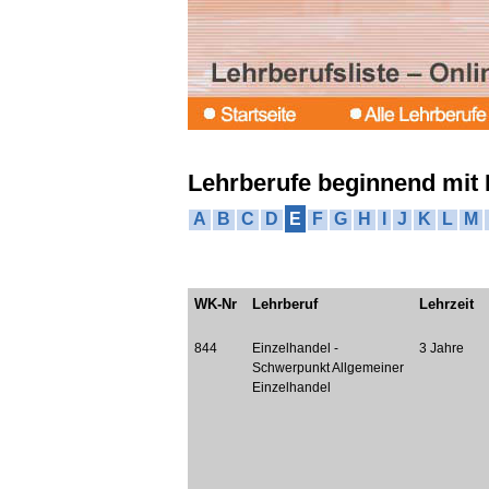
Lehrberufe beginnend mit 
A
B
C
D
E
F
G
H
I
J
K
L
M
WK-Nr
Lehrberuf
Lehrzeit
844
Einzelhandel -
3 Jahre
Schwerpunkt Allgemeiner
Einzelhandel