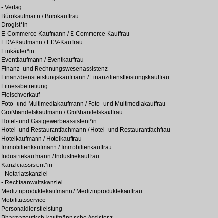
- Verlag
Bürokaufmann / Bürokauffrau
Drogist*in
E-Commerce-Kaufmann / E-Commerce-Kauffrau
EDV-Kaufmann / EDV-Kauffrau
Einkäufer*in
Eventkaufmann / Eventkauffrau
Finanz- und Rechnungswesenassistenz
Finanzdienstleistungskaufmann / Finanzdienstleistungskauffrau
Fitnessbetreuung
Fleischverkauf
Foto- und Multimediakaufmann / Foto- und Multimediakauffrau
Großhandelskaufmann / Großhandelskauffrau
Hotel- und Gastgewerbeassistent*in
Hotel- und Restaurantfachmann / Hotel- und Restaurantfachfrau
Hotelkaufmann / Hotelkauffrau
Immobilienkaufmann / Immobilienkauffrau
Industriekaufmann / Industriekauffrau
Kanzleiassistent*in
- Notariatskanzlei
- Rechtsanwaltskanzlei
Medizinproduktekaufmann / Medizinproduktekauffrau
Mobilitätsservice
Personaldienstleistung
Pharmazeutisch-kaufmännische Assistenz