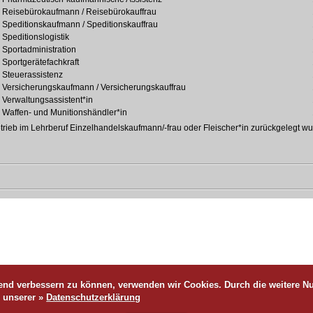
Reisebürokaufmann / Reisebürokauffrau
Speditionskaufmann / Speditionskauffrau
Speditionslogistik
Sportadministration
Sportgerätefachkraft
Steuerassistenz
Versicherungskaufmann / Versicherungskauffrau
Verwaltungsassistent*in
Waffen- und Munitionshändler*in
trieb im Lehrberuf Einzelhandelskaufmann/-frau oder Fleischer*in zurückgelegt wur
ufend verbessern zu können, verwenden wir Cookies. Durch die weitere
n unserer »
Datenschutzerklärung