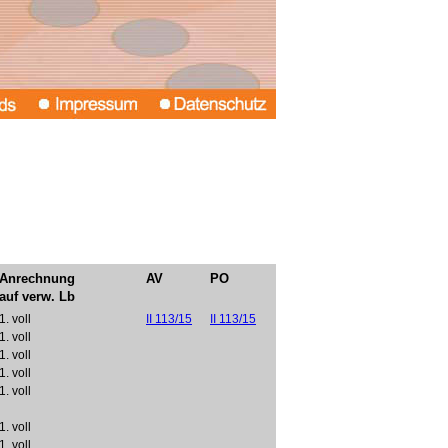
Anrechnung
AV
PO
auf verw. Lb
1. voll
II 113/15
II 113/15
1. voll
1. voll
1. voll
1. voll
1. voll
1. voll