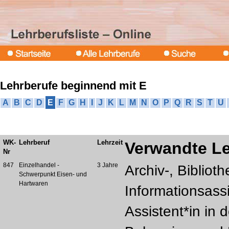
Lehrberufe beginnend mit E
A
B
C
D
E
F
G
H
I
J
K
L
M
N
O
P
Q
R
S
T
U
WK-
Lehrberuf
Lehrzeit
Verwandte Le
Nr
847
Einzelhandel -
3 Jahre
Archiv-, Bibliot
Schwerpunkt Eisen- und
Hartwaren
Informationsassi
Assistent*in in 