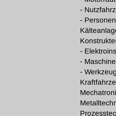
- Nutzfahr
- Personen
Kälteanlag
Konstrukte
- Elektroin
- Maschin
- Werkzeu
Kraftfahrz
Mechatroni
Metalltech
Prozesstec