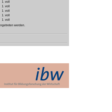
1. voll
1. voll
1. voll
1. voll
1. voll
ingetreten werden.