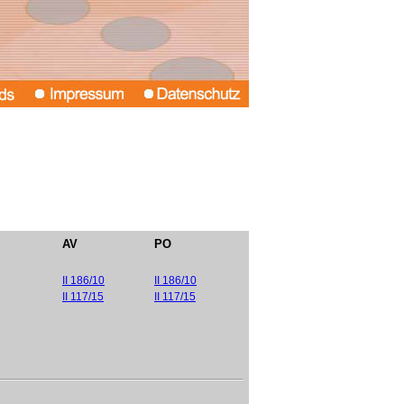
AV
PO
II 186/10
II 186/10
II 117/15
II 117/15