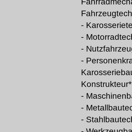
Fahrradmecha
Fahrzeugtech
- Karosseriet
- Motorradtec
- Nutzfahrzeu
- Personenkr
Karosserieba
Konstrukteur*
- Maschinenb
- Metallbaute
- Stahlbautec
- Werkzeugba