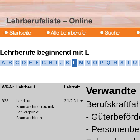
Lehrberufe beginnend mit L
A
B
C
D
E
F
G
H
I
J
K
L
M
N
O
P
Q
R
S
T
U
WK-Nr
Lehrberuf
Lehrzeit
Verwandte 
833
Land- und
3 1/2 Jahre
Berufskraftfah
Baumaschinentechnik -
Schwerpunkt
- Güterbeför
Baumaschinen
- Personenbe