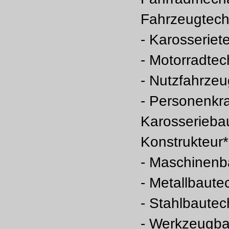
Fahrzeugtech
- Karosseriet
- Motorradtec
- Nutzfahrzeu
- Personenkr
Karosserieba
Konstrukteur*
- Maschinenb
- Metallbaute
- Stahlbautec
- Werkzeugba