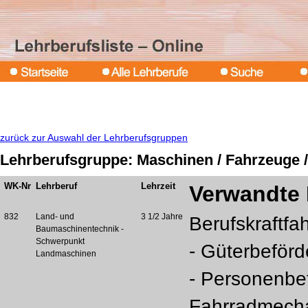
zurück zur Auswahl der Lehrberufsgruppen
Lehrberufsgruppe: Maschinen / Fahrzeuge /
WK-Nr
Lehrberuf
Lehrzeit
Verwandte 
832
Land- und
3 1/2 Jahre
Berufskraftfah
Baumaschinentechnik -
Schwerpunkt
- Güterbeför
Landmaschinen
- Personenbe
Fahrradmecha