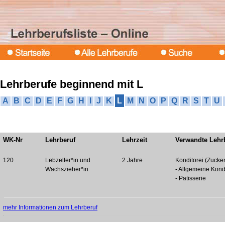
Lehrberufe beginnend mit L
A
B
C
D
E
F
G
H
I
J
K
L
M
N
O
P
Q
R
S
T
U
WK-Nr
Lehrberuf
Lehrzeit
Verwandte Lehr
120
Lebzelter*in und
2 Jahre
Konditorei (Zucke
Wachszieher*in
- Allgemeine Kond
- Patisserie
mehr Informationen zum Lehrberuf