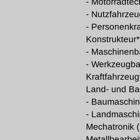
- Motorradtec
- Nutzfahrzeu
- Personenkr
Konstrukteur*
- Maschinenb
- Werkzeugba
Kraftfahrzeug
Land- und Ba
- Baumaschi
- Landmasch
Mechatronik (
Metallbearbei