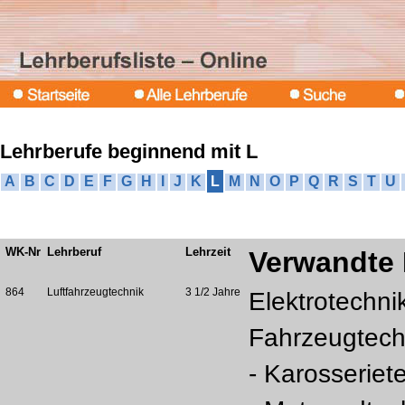
Lehrberufe beginnend mit L
A
B
C
D
E
F
G
H
I
J
K
L
M
N
O
P
Q
R
S
T
U
WK-Nr
Lehrberuf
Lehrzeit
Verwandte 
864
Luftfahrzeugtechnik
3 1/2 Jahre
Elektrotechni
Fahrzeugtech
- Karosseriet