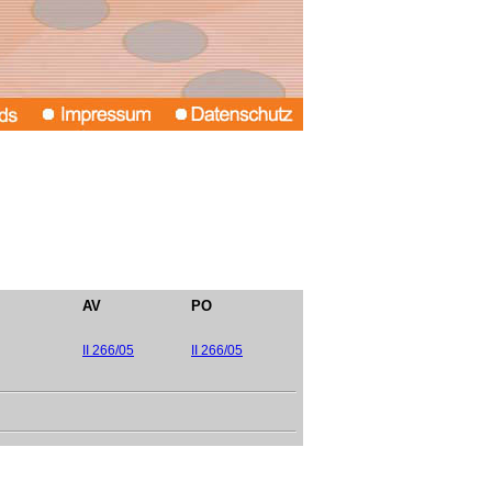
AV
PO
II 266/05
II 266/05