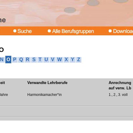
 O
N
O
P
Q
R
S
T
U
V
W
X
Y
Z
eit
Verwandte Lehrberufe
Anrechnung
auf verw. Lb
Jahre
Harmonikamacher*in
1., 2., 3. voll