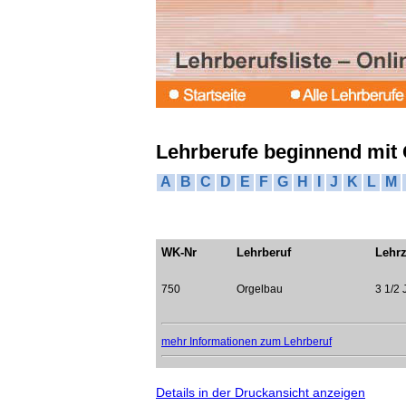
Lehrberufe beginnend mit
A
B
C
D
E
F
G
H
I
J
K
L
M
WK-Nr
Lehrberuf
Lehrz
750
Orgelbau
3 1/2 
mehr Informationen zum Lehrberuf
Details in der Druckansicht anzeigen