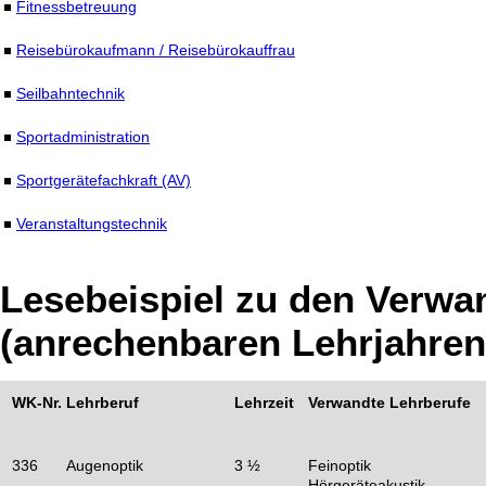
Fitnessbetreuung
Reisebürokaufmann / Reisebürokauffrau
Seilbahntechnik
Sportadministration
Sportgerätefachkraft (AV)
Veranstaltungstechnik
Lesebeispiel zu den Verwa
(anrechenbaren Lehrjahren
WK-Nr.
Lehrberuf
Lehrzeit
Verwandte Lehrberufe
336
Augenoptik
3 ½
Feinoptik
Hörgeräteakustik