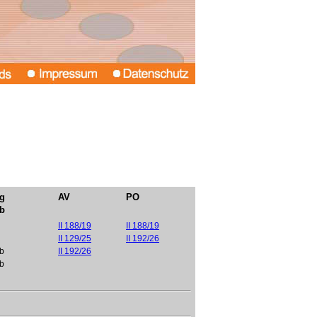
g
AV
PO
Lb
II 188/19
II 188/19
II 129/25
II 192/26
lb
II 192/26
lb