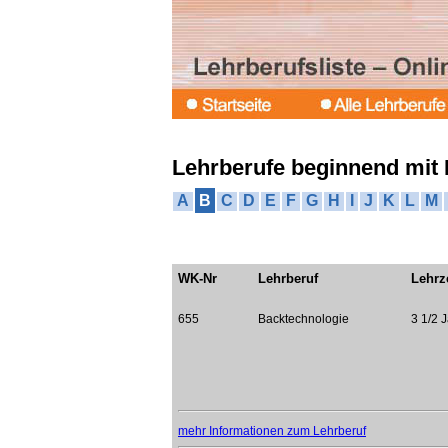
Lehrberufe beginnend mit
A
B
C
D
E
F
G
H
I
J
K
L
M
WK-Nr
Lehrberuf
Lehrz
655
Backtechnologie
3 1/2 
mehr Informationen zum Lehrberuf