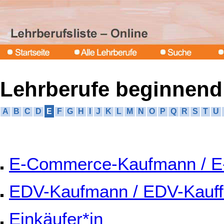
Lehrberufe beginnend
A
B
C
D
E
F
G
H
I
J
K
L
M
N
O
P
Q
R
S
T
U
E-Commerce-Kaufmann / E
EDV-Kaufmann / EDV-Kauff
Einkäufer*in