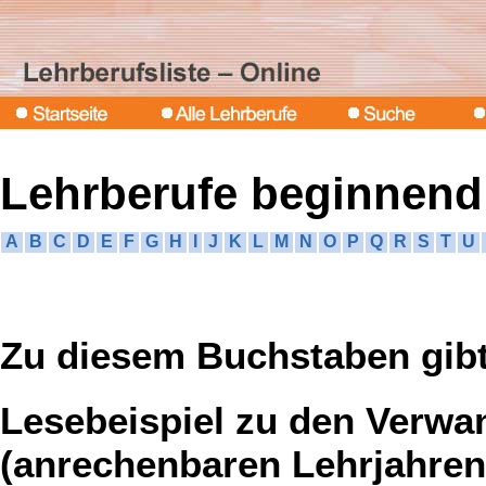
Lehrberufe beginnend
A
B
C
D
E
F
G
H
I
J
K
L
M
N
O
P
Q
R
S
T
U
Zu diesem Buchstaben gibt
Lesebeispiel zu den Verwa
(anrechenbaren Lehrjahren