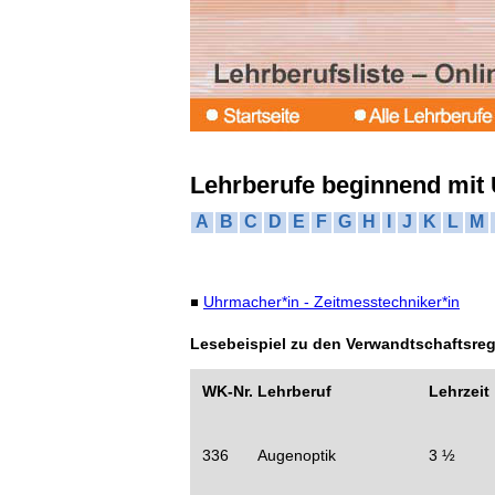
Lehrberufe beginnend mit
A
B
C
D
E
F
G
H
I
J
K
L
M
Uhrmacher*in - Zeitmesstechniker*in
Lesebeispiel zu den Verwandtschaftsre
WK-Nr.
Lehrberuf
Lehrzeit
336
Augenoptik
3 ½