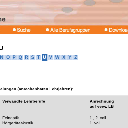
 U
N
O
P
Q
R
S
T
U
V
W
X
Y
Z
gelungen (anrechenbaren Lehrjahren):
Verwandte Lehrberufe
Anrechnung
auf verw. LB
Feinoptik
1., 2. voll
Hörgeräteakustik
1. voll