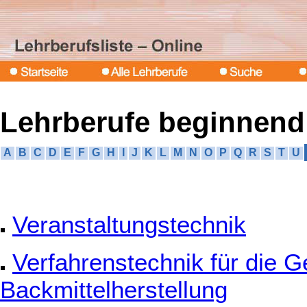
Lehrberufe beginnend
A
B
C
D
E
F
G
H
I
J
K
L
M
N
O
P
Q
R
S
T
U
Veranstaltungstechnik
Verfahrenstechnik für die G
Backmittelherstellung