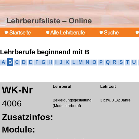
Lehrberufe beginnend mit B
A
B
C
D
E
F
G
H
I
J
K
L
M
N
O
P
Q
R
S
T
U
Lehrberuf
Lehrzeit
WK-Nr
Bekleidungsgestaltung
3 bzw. 3 1/2 Jahre
4006
(Modullehrberuf)
Zusatzinfos:
Module: