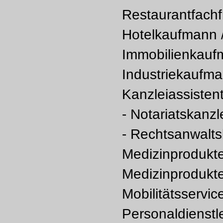
Restaurantfachf
Hotelkaufmann /
Immobilienkaufm
Industriekaufman
Kanzleiassistent
- Notariatskanzl
- Rechtsanwalts
Medizinprodukt
Medizinprodukte
Mobilitätsservic
Personaldienstl