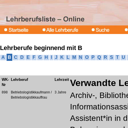
Lehrberufe beginnend mit B
A
B
C
D
E
F
G
H
I
J
K
L
M
N
O
P
Q
R
S
T
U
WK-
Lehrberuf
Lehrzeit
Verwandte L
Nr
898
Betriebslogistikkaufmann /
3 Jahre
Archiv-, Bibliot
Betriebslogistikkauffrau
Informationsassi
Assistent*in in 