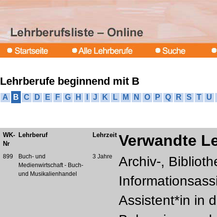
Lehrberufe beginnend mit B
A
B
C
D
E
F
G
H
I
J
K
L
M
N
O
P
Q
R
S
T
U
WK-
Lehrberuf
Lehrzeit
Verwandte L
Nr
899
Buch- und
3 Jahre
Archiv-, Bibliot
Medienwirtschaft - Buch-
und Musikalienhandel
Informationsassi
Assistent*in in 