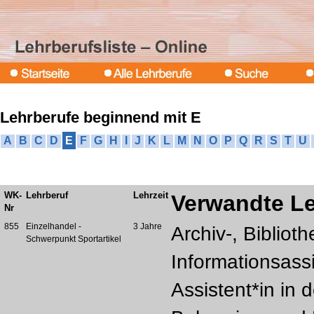
Lehrberufe beginnend mit E
A
B
C
D
E
F
G
H
I
J
K
L
M
N
O
P
Q
R
S
T
U
WK-
Lehrberuf
Lehrzeit
Verwandte Le
Nr
855
Einzelhandel -
3 Jahre
Archiv-, Bibliot
Schwerpunkt Sportartikel
Informationsassi
Assistent*in in 