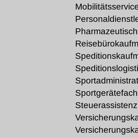
Mobilitätsservic
Personaldienstl
Pharmazeutisch
Reisebürokaufm
Speditionskaufm
Speditionslogist
Sportadministra
Sportgerätefach
Steuerassistenz
Versicherungsk
Versicherungska